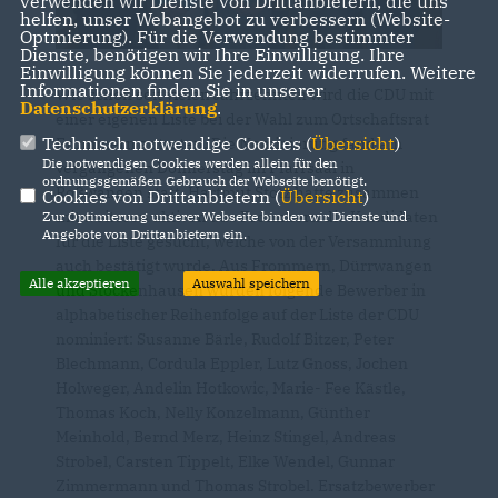
verwenden wir Dienste von Drittanbietern, die uns
helfen, unser Webangebot zu verbessern (Website-
Optmierung). Für die Verwendung bestimmter
Dienste, benötigen wir Ihre Einwilligung. Ihre
Einwilligung können Sie jederzeit widerrufen. Weitere
Informationen finden Sie in unserer
Wie schon seit vielen Jahrzehnten wird die CDU mit
Datenschutzerklärung
.
einer eigenen Liste bei der Wahl zum Ortschaftsrat
Technisch notwendige Cookies (
Übersicht
)
Frommern antreten. Die Nominierung fand am
Die notwendigen Cookies werden allein für den
vergangenen Donnerstag im Pfarrsaal in
ordnungsgemäßen Gebrauch der Webseite benötigt.
Roßwangen statt. Hartmut Stotz hatte zusammen
Cookies von Drittanbietern (
Übersicht
)
mit weiteren aktiven aus Frommern die Kandidaten
Zur Optimierung unserer Webseite binden wir Dienste und
Angebote von Drittanbietern ein.
für die Liste gesucht, welche von der Versammlung
auch bestätigt wurde. Aus Frommern, Dürrwangen
Alle akzeptieren
Auswahl speichern
und Stockenhausen wurden folgende Bewerber in
alphabetischer Reihenfolge auf der Liste der CDU
nominiert: Susanne Bärle, Rudolf Bitzer, Peter
Blechmann, Cordula Eppler, Lutz Gnoss, Jochen
Holweger, Andelin Hotkowic, Marie- Fee Kästle,
Thomas Koch, Nelly Konzelmann, Günther
Meinhold, Bernd Merz, Heinz Stingel, Andreas
Strobel, Carsten Tippelt, Elke Wendel, Gunnar
Zimmermann und Thomas Strobel. Ersatzbewerber