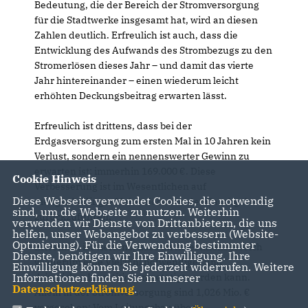
Bedeutung, die der Bereich der Stromversorgung
für die Stadtwerke insgesamt hat, wird an diesen
Zahlen deutlich. Erfreulich ist auch, dass die
Entwicklung des Aufwands des Strombezugs zu den
Stromerlösen dieses Jahr – und damit das vierte
Jahr hintereinander – einen wiederum leicht
erhöhten Deckungsbeitrag erwarten lässt.
Erfreulich ist drittens, dass bei der
Erdgasversorgung zum ersten Mal in 10 Jahren kein
Verlust, sondern ein nennenswerter Gewinn zu
erwarten ist: immerhin 169.000 €. Diese
Cookie Hinweis
Verbesserung ist im Wesentlichen auf
Diese Webseite verwendet Cookies, die notwendig
mengenbedingte Mehrerlöse aus der Gasabgabe
sind, um die Webseite zu nutzen. Weiterhin
zurückzuführen.
verwenden wir Dienste von Drittanbietern, die uns
helfen, unser Webangebot zu verbessern (Website-
Optmierung). Für die Verwendung bestimmter
Erfreulich ist viertens, dass im Investitionsbereich
Dienste, benötigen wir Ihre Einwilligung. Ihre
wiederum eine Vielzahl notwendiger und
Einwilligung können Sie jederzeit widerrufen. Weitere
Informationen finden Sie in unserer
dringlicher Investitionen getätigt werden kann.
Datenschutzerklärung
.
Allein in der Stromversorgung sind 1,026 Mio.
vorgesehen: Vom Leitungsbau über