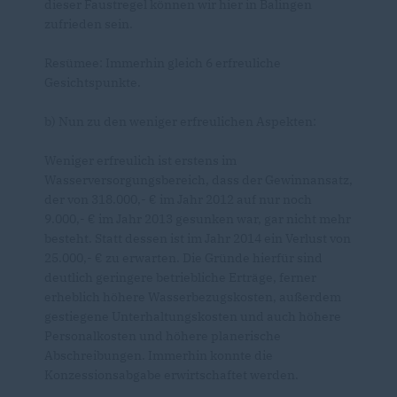
dieser Faustregel können wir hier in Balingen
zufrieden sein.
Resümee: Immerhin gleich 6 erfreuliche
Gesichtspunkte.
b) Nun zu den weniger erfreulichen Aspekten:
Weniger erfreulich ist erstens im
Wasserversorgungsbereich, dass der Gewinnansatz,
der von 318.000,- € im Jahr 2012 auf nur noch
9.000,- € im Jahr 2013 gesunken war, gar nicht mehr
besteht. Statt dessen ist im Jahr 2014 ein Verlust von
25.000,- € zu erwarten. Die Gründe hierfür sind
deutlich geringere betriebliche Erträge, ferner
erheblich höhere Wasserbezugskosten, außerdem
gestiegene Unterhaltungskosten und auch höhere
Personalkosten und höhere planerische
Abschreibungen. Immerhin konnte die
Konzessionsabgabe erwirtschaftet werden.