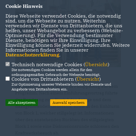
Cookie Hinweis
Diese Webseite verwendet Cookies, die notwendig
sind, um die Webseite zu nutzen. Weiterhin
verwenden wir Dienste von Drittanbietern, die uns
helfen, unser Webangebot zu verbessern (Website-
Optmierung). Für die Verwendung bestimmter
Dienste, benötigen wir Ihre Einwilligung. Ihre
Einwilligung können Sie jederzeit widerrufen. Weitere
Informationen finden Sie in unserer
Datenschutzerklärung
.
Technisch notwendige Cookies (
Übersicht
)
Die notwendigen Cookies werden allein für den
ordnungsgemäßen Gebrauch der Webseite benötigt.
Cookies von Drittanbietern (
Übersicht
)
Am ersten Tag stand die Besichtigung des
Zur Optimierung unserer Webseite binden wir Dienste und
Kernkraftwerks der EnBW in Philippsburg auf dem
Angebote von Drittanbietern ein.
Programm. Nach einem Einführungsvortrag führte
der Rundgang zum Block 2 der Anlage und dem
Alle akzeptieren
Auswahl speichern
dazugehörenden Generator, sowie in den Kühlturm
von Block 1, welcher stillgelegt ist. Informationen
über den anstehenden Rückbau des stillgelegten
Block 1 sowie eine Diskussionsrunde schlossen den
Kraftwerksbesuch ab.