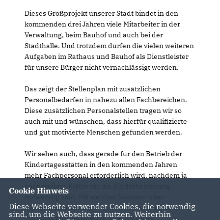
Dieses Großprojekt unserer Stadt bindet in den
kommenden drei Jahren viele Mitarbeiter in der
Verwaltung, beim Bauhof und auch bei der
Stadthalle. Und trotzdem dürfen die vielen weiteren
Aufgaben im Rathaus und Bauhof als Dienstleister
für unsere Bürger nicht vernachlässigt werden.
Das zeigt der Stellenplan mit zusätzlichen
Personalbedarfen in nahezu allen Fachbereichen.
Diese zusätzlichen Personalstellen tragen wir so
auch mit und wünschen, dass hierfür qualifizierte
und gut motivierte Menschen gefunden werden.
Wir sehen auch, dass gerade für den Betrieb der
Kindertagesstätten in den kommenden Jahren
mehr Fachpersonal erforderlich wird, nachdem ja
auch weitere Plätze für die Kinderbetreuung
Cookie Hinweis
notwendig sind. Mit welcher Neubau- oder
Diese Webseite verwendet Cookies, die notwendig
Umbaumaßnahme hier in den einzelnen Quartieren
sind, um die Webseite zu nutzen. Weiterhin
die beste Lösung erreicht wird, muss im