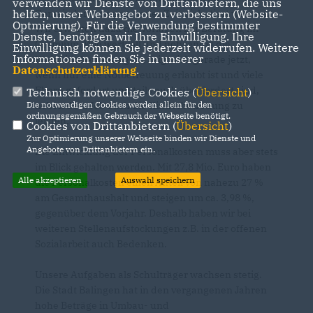
verwenden wir Dienste von Drittanbietern, die uns
Gemeinderat zu gegebener Zeit diskutiert werden.
helfen, unser Webangebot zu verbessern (Website-
Optmierung). Für die Verwendung bestimmter
Wir erwarten dazu die Vorlagen zur Beratung im
Dienste, benötigen wir Ihre Einwilligung. Ihre
Gremium. Wie wertvoll und notwendig die
Einwilligung können Sie jederzeit widerrufen. Weitere
Informationen finden Sie in unserer
Kleinkindbetreuung ist, zeigt sich gerade jetzt,
Datenschutzerklärung
.
wenn nur eine Notbetreuung erlaubt ist und viele
Eltern gefordert und teils auch überfordert sind,
Technisch notwendige Cookies (
Übersicht
)
neben dem Job auch die Kinderbetreuung zu
Die notwendigen Cookies werden allein für den
ordnungsgemäßen Gebrauch der Webseite benötigt.
leisten.
Cookies von Drittanbietern (
Übersicht
)
Zur Optimierung unserer Webseite binden wir Dienste und
Angebote von Drittanbietern ein.
Die Entwicklung der Personalkosten muss aber stets
im Blick gehalten werden. Mit 27,8 Mio. Euro haben
Alle akzeptieren
Auswahl speichern
die Personalkosten einen Anteil von nahezu 27 %
am Gesamthaushalt und steigen um ca. 3,98 %,
gegenüber dem Vorjahr. Deshalb haben wir bei
weiteren Stellenaufstockungen z.B. in der offenen
Sozialarbeit auch Bedenken.
Unsere Aufgaben als Schulträger wachsen stetig.
Die Stadt Balingen hat in den vergangenen Jahren
hohe Beträge in Umbau- und